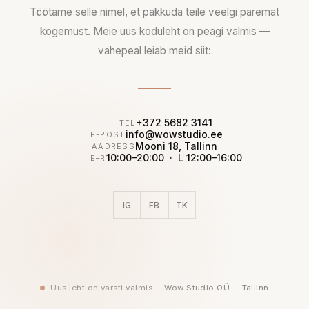
Töötame selle nimel, et pakkuda teile veelgi paremat
kogemust. Meie uus koduleht on peagi valmis —
vahepeal leiab meid siit:
+372 5682 3141
TEL
info@wowstudio.ee
E-POST
Mooni 18, Tallinn
AADRESS
10:00–20:00 · L 12:00–16:00
E–R
IG
FB
TK
Uus leht on varsti valmis · Wow Studio OÜ · Tallinn